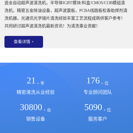
造全自动超声波清洗机，半导体IGBT模块/料盒/CMOS/COB模组清
洗机，精密五金除油设备，超声波震板，PCBA线路板松香助焊剂清
洗机器，光通讯光学镜片清洗经验丰富工艺流程成熟供客户参考！
共同研讨超声波清洗机最新资讯！为清洗事业贡献！
查看详情 +
21
176
+ 年
+ 位
精密清洗从业经验
专业顾问团队
30800
5090
+ 台
+ 位
销售设备
服务客户