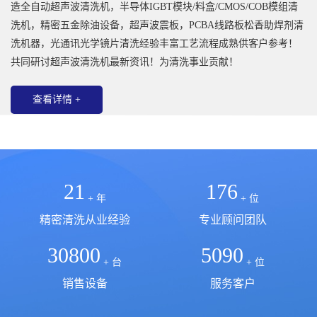
造全自动超声波清洗机，半导体IGBT模块/料盒/CMOS/COB模组清
洗机，精密五金除油设备，超声波震板，PCBA线路板松香助焊剂清
洗机器，光通讯光学镜片清洗经验丰富工艺流程成熟供客户参考！
共同研讨超声波清洗机最新资讯！为清洗事业贡献！
查看详情 +
21
176
+ 年
+ 位
精密清洗从业经验
专业顾问团队
30800
5090
+ 台
+ 位
销售设备
服务客户