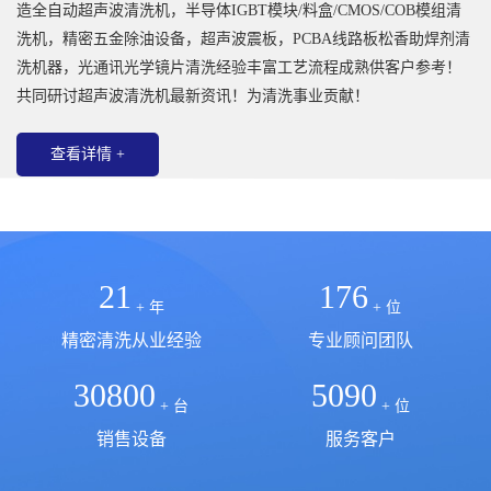
造全自动超声波清洗机，半导体IGBT模块/料盒/CMOS/COB模组清
洗机，精密五金除油设备，超声波震板，PCBA线路板松香助焊剂清
洗机器，光通讯光学镜片清洗经验丰富工艺流程成熟供客户参考！
共同研讨超声波清洗机最新资讯！为清洗事业贡献！
查看详情 +
21
176
+ 年
+ 位
精密清洗从业经验
专业顾问团队
30800
5090
+ 台
+ 位
销售设备
服务客户